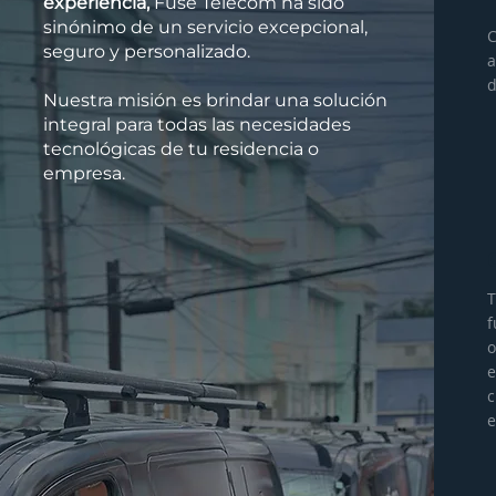
experiencia,
Fuse Telecom ha sido
sinónimo de un servicio excepcional,
C
seguro y personalizado.
a
d
Nuestra misión es brindar una solución
integral para todas las necesidades
tecnológicas de tu residencia o
empresa.
T
f
o
e
c
e