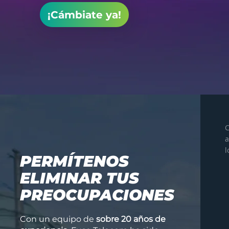
¡Cámbiate ya!
C
a
l
PERMÍTENOS
ELIMINAR TUS
PREOCUPACIONES
Con un equipo de
sobre 20 años de