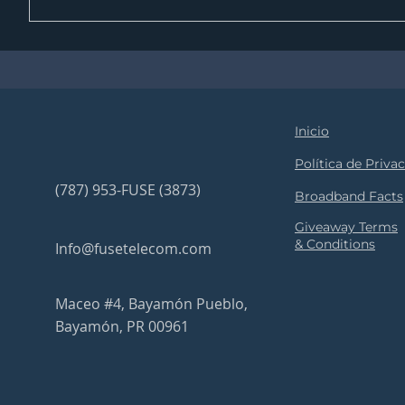
Puedes llamar directamente a Fuse Telecom o com
comunicarnos, validar cobertura y comenzar el p
Inicio
Política de Priva
(787) 953-FUSE (3873)
Broadband Facts
Giveaway Terms
& Conditions
Info@fusetelecom.com
Maceo #4, Bayamón Pueblo,
Bayamón, PR 00961