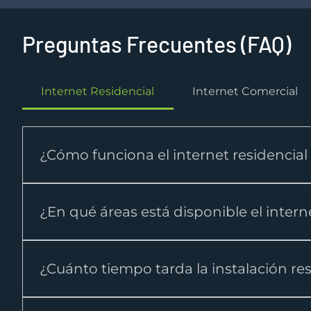
Preguntas Frecuentes (FAQ)
Internet Residencial
Internet Comercial
¿Cómo funciona el internet residencia
El internet residencial de Fuse Telecom utiliza te
una conexión privada y no compartida entre el c
¿En qué áreas está disponible el intern
más estable y consistente en comparación con se
La disponibilidad del servicio depende de la cobe
confirmar el servicio.
¿Cuánto tiempo tarda la instalación res
Luego de validar cobertura, la instalación residen