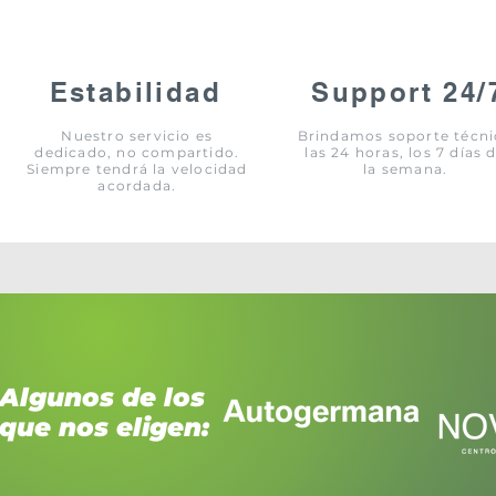
Estabilidad
Support 24/
Nuestro servicio es
Brindamos soporte técn
dedicado, no compartido.
las 24 horas, los 7 días 
Siempre tendrá la velocidad
la semana.
acordada.
Algunos de los
que nos eligen: