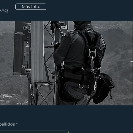
Más Info.
FAQ
pellidos