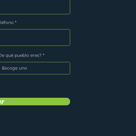
eléfono
De qué pueblo eres?
ar