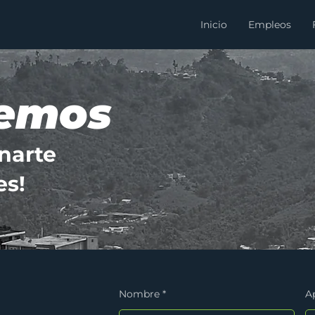
Inicio
Empleos
emos
narte
es!
Nombre
A